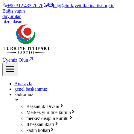
+90 312 433 76 76
bilgi@turkiyeittifakipartisi.org.tr
Bağış yapın
duyurular
bize ulaşın
Üyemiz Olun
Anasayfa
genel başkanımız
kadromuz
Başkanlık Divanı
Merkez yürütme kurulu
merkez disiplin kurulu
İl başkanlıkları
kadın kolları