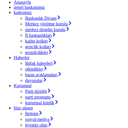
Anasayfa
genel başkanımız
kadromuz
Başkanlık Divanı
Merkez yürütme kurulu
merkez disiplin kurulu
İl başkanlıkları
kadın kolları
gençlik kolları
temsilcilikler
Haberler
İttifak haberleri
etkinlikler
basın açıklamaları
duyurular
Kurumsal
Parti tüzüğü
parti programı
kurumsal kimlik
bize ulaşın
İletişim
sosyal medya
üyemiz olun