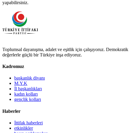
yapabilirsiniz.
Toplumsal dayanışma, adalet ve eşitlik için çalışıyoruz. Demokratik
değerlerle güçlü bir Türkiye inşa ediyoruz.
Kadromuz
başkanlık divanı
M.Y.K
İl başkanlıkları
kadın kolları
gençlik kolları
Haberler
İttifak haberleri
etkinlikler