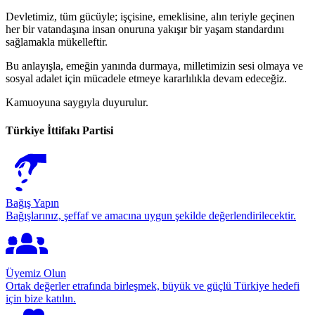
Devletimiz, tüm gücüyle; işçisine, emeklisine, alın teriyle geçinen
her bir vatandaşına insan onuruna yakışır bir yaşam standardını
sağlamakla mükelleftir.
Bu anlayışla, emeğin yanında durmaya, milletimizin sesi olmaya ve
sosyal adalet için mücadele etmeye kararlılıkla devam edeceğiz.
Kamuoyuna saygıyla duyurulur.
Türkiye İttifakı Partisi
Bağış Yapın
Bağışlarınız, şeffaf ve amacına uygun şekilde değerlendirilecektir.
Üyemiz Olun
Ortak değerler etrafında birleşmek, büyük ve güçlü Türkiye hedefi
için bize katılın.