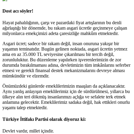
Dost acı söyler!
Hayat pahalılığının, çarşı ve pazardaki fiyat artışlarının bu denli
ağırlaştığı bir dönemde, bu rakam asgari ücretle geçinmeye çalışan
milyonlarca emekçimizi adeta çaresizliğe mahkûm etmektedir.
Asgari ücret; sadece bir rakam değil, insan onuruna yakışır bir
yaşamın teminatıdır. Bugün gelinen noktada, asgari ücretin yetmez
ama en az 35.000 TL seviyesine çıkarılması bir tercih değil,
zorunluluktur. Bu düzenleme yapılırken işverenlerimizin de zor
durumda bırakılmaması adına, devletimizin tüm imkânlarını seferber
etmesi ve gerekli finansal destek mekanizmalarını devreye alması
mümkündür ve elzemdir.
Önümüzdeki günlerde emeklilerimizin maaşları da açıklanacaktır.
Aynı yanlış anlayışın emeklilerimiz için de sürdürülmesi, yıllarca bu
ülkeye alın teri dökmüş insanlarımızı açlığa ve sefalete terk etmek
anlamına gelecektir. Emeklilerimiz sadaka değil, hak ettikleri onurlu
yaşamı talep etmektedir.
Türkiye İttifakı Partisi olarak diyoruz ki:
Devlet vardır, millet içindir.