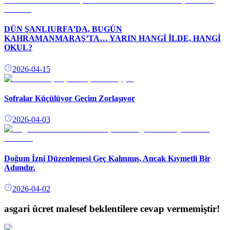
DÜN ŞANLIURFA’DA, BUGÜN
KAHRAMANMARAŞ’TA… YARIN HANGİ İLDE, HANGİ
OKUL?
2026-04-15
Sofralar Küçülüyor Geçim Zorlaşıyor
2026-04-03
Doğum İzni Düzenlemesi Geç Kalınmış, Ancak Kıymetli Bir
Adımdır.
2026-04-02
asgari ücret malesef beklentilere cevap vermemiştir!