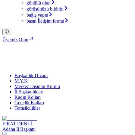
gönüllü olun
görüşünüzü bildirin
bağış yapın
basın İletişim formu
Üyemiz Olun
İl Başkanlıkları
Türkiye İttifakı Partisi
Başkanlık Divanı
M.Y.K
Merkez Disiplin Kurulu
İl Başkanlıkları
Kadın Kolları
Gençlik Kolları
Temsilcilikler
FIRAT DENLİ
Adana İl Başkanı