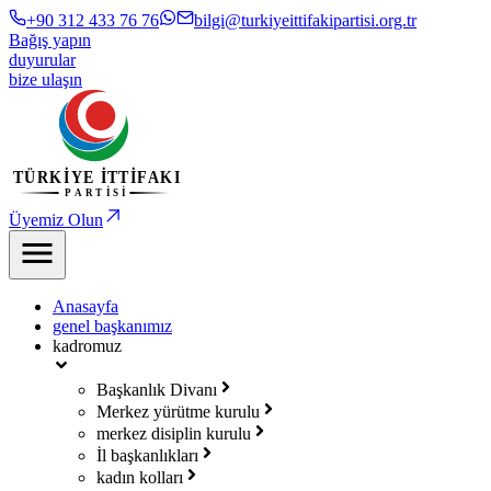
+90 312 433 76 76
bilgi@turkiyeittifakipartisi.org.tr
Bağış yapın
duyurular
bize ulaşın
Üyemiz Olun
Anasayfa
genel başkanımız
kadromuz
Başkanlık Divanı
Merkez yürütme kurulu
merkez disiplin kurulu
İl başkanlıkları
kadın kolları