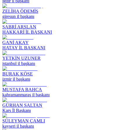
ığdır il başkanı
ZELİHA ÖDEMİŞ
giresun il başkanı
SABRİ ARSLAN
HAKKARİ İL BAŞKANI
GANİ AKAY
HATAY İL BAŞKANI
YETKİN UZUNER
istanbul il başkanı
BURAK KÖSE
izmir il başkanı
MUSTAFA BAHCA
kahramanmaraş il başkanı
GÜRHAN SALTAN
Kars İl Başkanı
SÜLEYMAN ÇAMLI
kayseri il başkanı