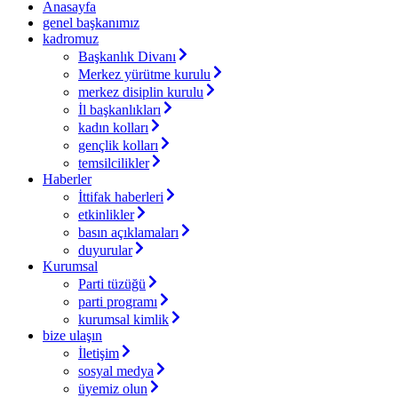
Anasayfa
genel başkanımız
kadromuz
Başkanlık Divanı
Merkez yürütme kurulu
merkez disiplin kurulu
İl başkanlıkları
kadın kolları
gençlik kolları
temsilcilikler
Haberler
İttifak haberleri
etkinlikler
basın açıklamaları
duyurular
Kurumsal
Parti tüzüğü
parti programı
kurumsal kimlik
bize ulaşın
İletişim
sosyal medya
üyemiz olun