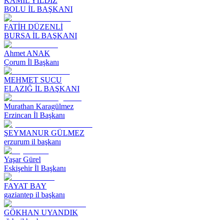
KAMİL YILDIZ
BOLU İL BAŞKANI
FATİH DÜZENLİ
BURSA İL BAŞKANI
Ahmet ANAK
Çorum İl Başkanı
MEHMET SUCU
ELAZIĞ İL BAŞKANI
Murathan Karagülmez
Erzincan İl Başkanı
ŞEYMANUR GÜLMEZ
erzurum il başkanı
Yaşar Gürel
Eskişehir İl Başkanı
FAYAT BAY
gaziantep il başkanı
GÖKHAN UYANDIK