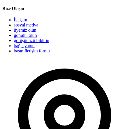
Bize Ulaşın
İletişim
sosyal medya
üyemiz olun
gönüllü olun
görüşünüzü bildirin
bağış yapın
basın İletişim formu