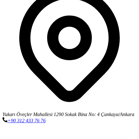
Yukarı Öveçler Mahallesi 1290 Sokak Bina No: 4 Çankaya/Ankara
+90 312 433 76 76