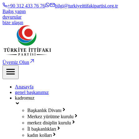
+90 312 433 76 76
bilgi@turkiyeittifakipartisi.org.tr
Bağış yapın
duyurular
bize ulaşın
Üyemiz Olun
Anasayfa
genel başkanımız
kadromuz
Başkanlık Divanı
Merkez yürütme kurulu
merkez disiplin kurulu
İl başkanlıkları
kadın kolları