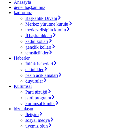
Anasayfa
genel başkanımız
kadromuz
Başkanlık Divanı
Merkez yürütme kurulu
merkez disiplin kurulu
İl başkanlıkları
kadın kolları
gençlik kolları
temsilcilikler
Haberler
İttifak haberleri
etkinlikler
basın açıklamaları
duyurular
Kurumsal
Parti tüzüğü
parti programı
kurumsal kimlik
bize ulaşın
İletişim
sosyal medya
üyemiz olun