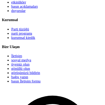
etkinlikler
basın açıklamaları
duyurular
Kurumsal
Parti tüzüğü
parti programı
kurumsal kimlik
Bize Ulaşın
İletişim
sosyal medya
üyemiz olun
gönüllü olun
görüşünüzü bildirin
bağış yapın
basın İletişim formu