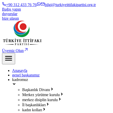
+90 312 433 76 76
bilgi@turkiyeittifakipartisi.org.tr
Bağış yapın
duyurular
bize ulaşın
Üyemiz Olun
Anasayfa
genel başkanımız
kadromuz
Başkanlık Divanı
Merkez yürütme kurulu
merkez disiplin kurulu
İl başkanlıkları
kadın kolları