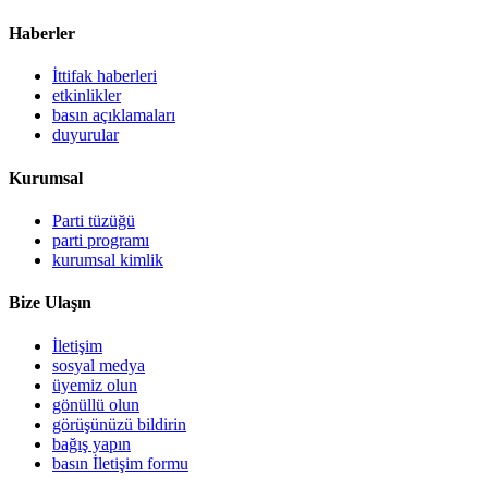
Haberler
İttifak haberleri
etkinlikler
basın açıklamaları
duyurular
Kurumsal
Parti tüzüğü
parti programı
kurumsal kimlik
Bize Ulaşın
İletişim
sosyal medya
üyemiz olun
gönüllü olun
görüşünüzü bildirin
bağış yapın
basın İletişim formu