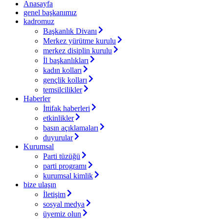
Anasayfa
genel başkanımız
kadromuz
Başkanlık Divanı
Merkez yürütme kurulu
merkez disiplin kurulu
İl başkanlıkları
kadın kolları
gençlik kolları
temsilcilikler
Haberler
İttifak haberleri
etkinlikler
basın açıklamaları
duyurular
Kurumsal
Parti tüzüğü
parti programı
kurumsal kimlik
bize ulaşın
İletişim
sosyal medya
üyemiz olun