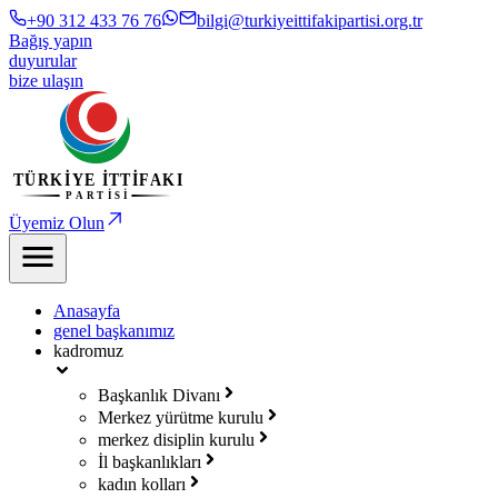
+90 312 433 76 76
bilgi@turkiyeittifakipartisi.org.tr
Bağış yapın
duyurular
bize ulaşın
Üyemiz Olun
Anasayfa
genel başkanımız
kadromuz
Başkanlık Divanı
Merkez yürütme kurulu
merkez disiplin kurulu
İl başkanlıkları
kadın kolları