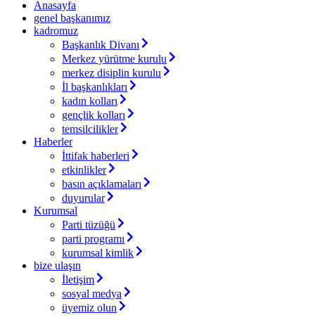
Anasayfa
genel başkanımız
kadromuz
Başkanlık Divanı
Merkez yürütme kurulu
merkez disiplin kurulu
İl başkanlıkları
kadın kolları
gençlik kolları
temsilcilikler
Haberler
İttifak haberleri
etkinlikler
basın açıklamaları
duyurular
Kurumsal
Parti tüzüğü
parti programı
kurumsal kimlik
bize ulaşın
İletişim
sosyal medya
üyemiz olun