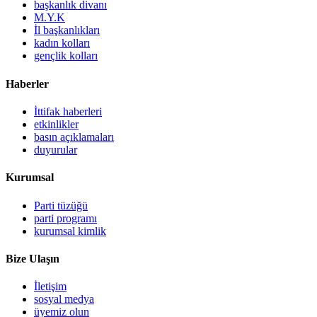
başkanlık divanı
M.Y.K
İl başkanlıkları
kadın kolları
gençlik kolları
Haberler
İttifak haberleri
etkinlikler
basın açıklamaları
duyurular
Kurumsal
Parti tüzüğü
parti programı
kurumsal kimlik
Bize Ulaşın
İletişim
sosyal medya
üyemiz olun