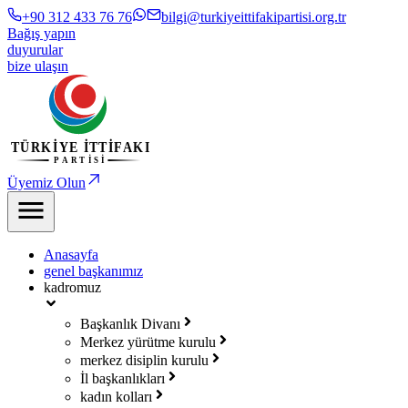
+90 312 433 76 76
bilgi@turkiyeittifakipartisi.org.tr
Bağış yapın
duyurular
bize ulaşın
Üyemiz Olun
Anasayfa
genel başkanımız
kadromuz
Başkanlık Divanı
Merkez yürütme kurulu
merkez disiplin kurulu
İl başkanlıkları
kadın kolları