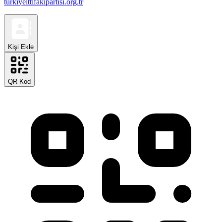
turkiyeittifakipartisi.org.tr
Kişi Ekle
QR Kod