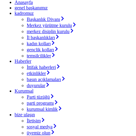
Anasayfa
genel başkanımız
kadromuz
Başkanlık Divanı
Merkez yürütme kurulu
merkez disiplin kurulu
İl başkanlıkları
kadın kolları
gençlik kolları
temsilcilikler
Haberler
İttifak haberleri
etkinlikler
basın açıklamaları
duyurular
Kurumsal
Parti tüzüğü
parti programı
kurumsal kimlik
bize ulaşın
İletişim
sosyal medya
üyemiz olun