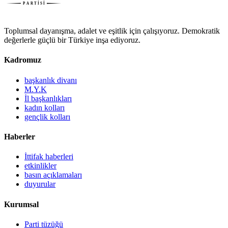
Toplumsal dayanışma, adalet ve eşitlik için çalışıyoruz. Demokratik
değerlerle güçlü bir Türkiye inşa ediyoruz.
Kadromuz
başkanlık divanı
M.Y.K
İl başkanlıkları
kadın kolları
gençlik kolları
Haberler
İttifak haberleri
etkinlikler
basın açıklamaları
duyurular
Kurumsal
Parti tüzüğü