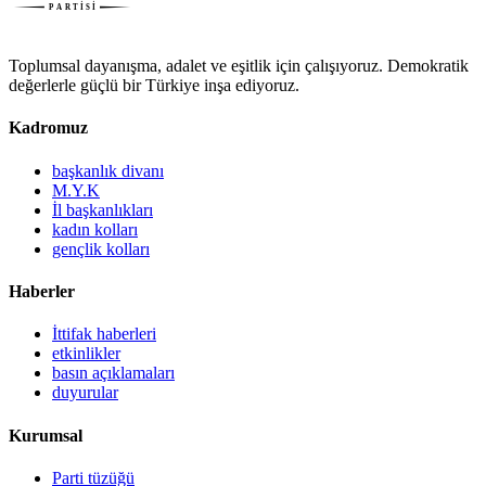
Toplumsal dayanışma, adalet ve eşitlik için çalışıyoruz. Demokratik
değerlerle güçlü bir Türkiye inşa ediyoruz.
Kadromuz
başkanlık divanı
M.Y.K
İl başkanlıkları
kadın kolları
gençlik kolları
Haberler
İttifak haberleri
etkinlikler
basın açıklamaları
duyurular
Kurumsal
Parti tüzüğü