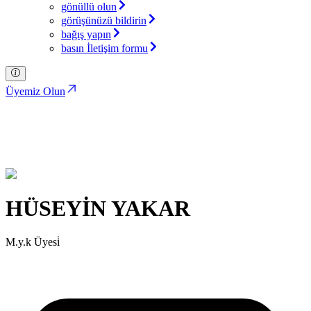
gönüllü olun
görüşünüzü bildirin
bağış yapın
basın İletişim formu
Üyemiz Olun
HÜSEYİN YAKAR
Türkiye İttifakı Partisi
HÜSEYİN YAKAR
M.y.k Üyesi̇