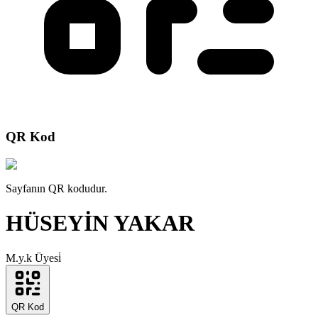
QR Kod
Sayfanın QR kodudur.
HÜSEYİN YAKAR
M.y.k Üyesi̇
QR Kod