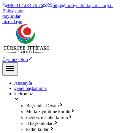
+90 312 433 76 76
bilgi@turkiyeittifakipartisi.org.tr
Bağış yapın
duyurular
bize ulaşın
Üyemiz Olun
Anasayfa
genel başkanımız
kadromuz
Başkanlık Divanı
Merkez yürütme kurulu
merkez disiplin kurulu
İl başkanlıkları
kadın kolları