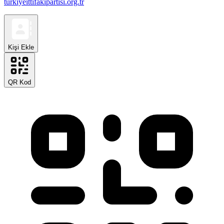
turkiyeittifakipartisi.org.tr
Kişi Ekle
QR Kod