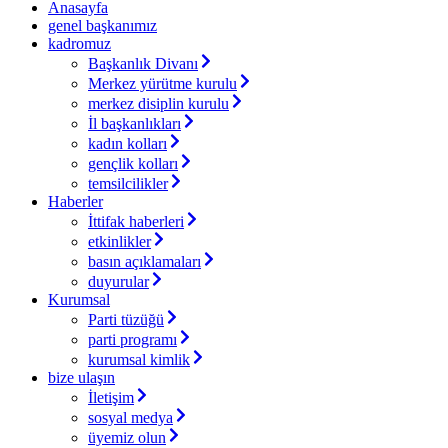
Anasayfa
genel başkanımız
kadromuz
Başkanlık Divanı
Merkez yürütme kurulu
merkez disiplin kurulu
İl başkanlıkları
kadın kolları
gençlik kolları
temsilcilikler
Haberler
İttifak haberleri
etkinlikler
basın açıklamaları
duyurular
Kurumsal
Parti tüzüğü
parti programı
kurumsal kimlik
bize ulaşın
İletişim
sosyal medya
üyemiz olun