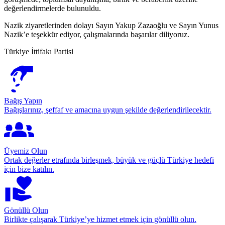
değerlendirmelerde bulunuldu.
Nazik ziyaretlerinden dolayı Sayın Yakup Zazaoğlu ve Sayın Yunus
Nazik’e teşekkür ediyor, çalışmalarında başarılar diliyoruz.
Türkiye İttifakı Partisi
Bağış Yapın
Bağışlarınız, şeffaf ve amacına uygun şekilde değerlendirilecektir.
Üyemiz Olun
Ortak değerler etrafında birleşmek, büyük ve güçlü Türkiye hedefi
için bize katılın.
Gönüllü Olun
Birlikte çalışarak Türkiye’ye hizmet etmek için gönüllü olun.