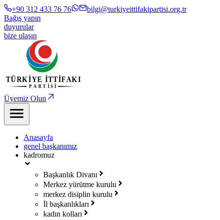
+90 312 433 76 76
bilgi@turkiyeittifakipartisi.org.tr
Bağış yapın
duyurular
bize ulaşın
Üyemiz Olun
Anasayfa
genel başkanımız
kadromuz
Başkanlık Divanı
Merkez yürütme kurulu
merkez disiplin kurulu
İl başkanlıkları
kadın kolları