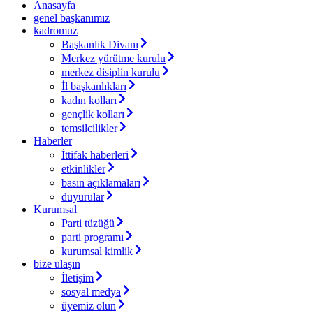
Anasayfa
genel başkanımız
kadromuz
Başkanlık Divanı
Merkez yürütme kurulu
merkez disiplin kurulu
İl başkanlıkları
kadın kolları
gençlik kolları
temsilcilikler
Haberler
İttifak haberleri
etkinlikler
basın açıklamaları
duyurular
Kurumsal
Parti tüzüğü
parti programı
kurumsal kimlik
bize ulaşın
İletişim
sosyal medya
üyemiz olun