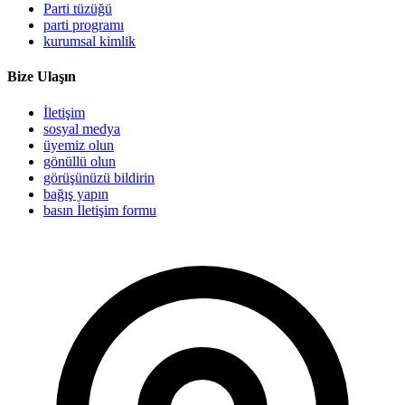
Parti tüzüğü
parti programı
kurumsal kimlik
Bize Ulaşın
İletişim
sosyal medya
üyemiz olun
gönüllü olun
görüşünüzü bildirin
bağış yapın
basın İletişim formu