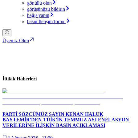
gönüllü olun
görüşünüzü bildirin
bağış yapın
basın İletişim formu
Üyemiz Olun
İttifak Haberleri
Türkiye İttifakı Partisi
İttifak Haberleri
PARTİ SÖZCÜMÜZ SAYIN KENAN HALUK
BAYTEMİR'DEN TÜİK'İN TEMMUZ AYI ENFLASYON
VERİLERİNE İLİŞKİN BASIN AÇIKLAMASI
3 Ağustos 2026
- 11:00