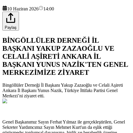
10 Haziran 2026
14:00
Paylaş
BİNGÖLLÜLER DERNEĞİ İL
BAŞKANI YAKUP ZAZAOĞLU VE
CELALİ AŞİRETİ ANKARA İL
BAŞKANI YUNUS NAZİK'TEN GENEL
MERKEZİMİZE ZİYARET
Bingöllüler Derneği İl Başkanı Yakup Zazaoğlu ve Celali Aşireti
Ankara İl Başkanı Yunus Nazik, Türkiye İttifakı Partisi Genel
Merkezi’ni ziyaret etti.
Genel Başkanımız Sayın Ferhat Yılmaz ile gerçekleştirilen, Genel
Sekreter Yardımcımız Sayın Mehmet Kurt'un da eşlik ettiği
görüşmede; toplumsal dayanışma, birlik ve beraberlik üzerine