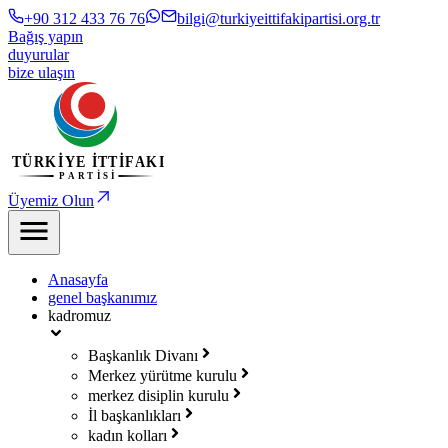
+90 312 433 76 76
bilgi@turkiyeittifakipartisi.org.tr
Bağış yapın
duyurular
bize ulaşın
Üyemiz Olun
Anasayfa
genel başkanımız
kadromuz
Başkanlık Divanı
Merkez yürütme kurulu
merkez disiplin kurulu
İl başkanlıkları
kadın kolları