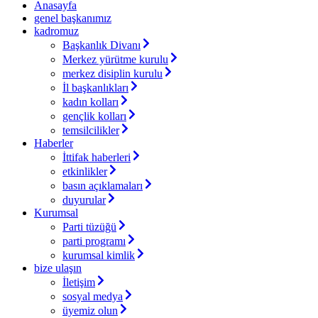
Anasayfa
genel başkanımız
kadromuz
Başkanlık Divanı
Merkez yürütme kurulu
merkez disiplin kurulu
İl başkanlıkları
kadın kolları
gençlik kolları
temsilcilikler
Haberler
İttifak haberleri
etkinlikler
basın açıklamaları
duyurular
Kurumsal
Parti tüzüğü
parti programı
kurumsal kimlik
bize ulaşın
İletişim
sosyal medya
üyemiz olun