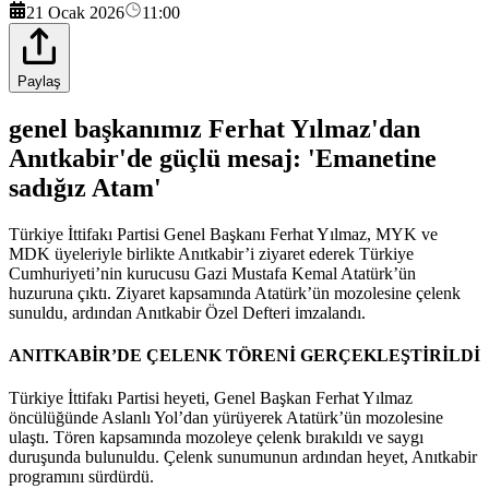
21 Ocak 2026
11:00
Paylaş
genel başkanımız Ferhat Yılmaz'dan
Anıtkabir'de güçlü mesaj: 'Emanetine
sadığız Atam'
Türkiye İttifakı Partisi Genel Başkanı Ferhat Yılmaz, MYK ve
MDK üyeleriyle birlikte Anıtkabir’i ziyaret ederek Türkiye
Cumhuriyeti’nin kurucusu Gazi Mustafa Kemal Atatürk’ün
huzuruna çıktı. Ziyaret kapsamında Atatürk’ün mozolesine çelenk
sunuldu, ardından Anıtkabir Özel Defteri imzalandı.
ANITKABİR’DE ÇELENK TÖRENİ GERÇEKLEŞTİRİLDİ
Türkiye İttifakı Partisi heyeti, Genel Başkan Ferhat Yılmaz
öncülüğünde Aslanlı Yol’dan yürüyerek Atatürk’ün mozolesine
ulaştı. Tören kapsamında mozoleye çelenk bırakıldı ve saygı
duruşunda bulunuldu. Çelenk sunumunun ardından heyet, Anıtkabir
programını sürdürdü.