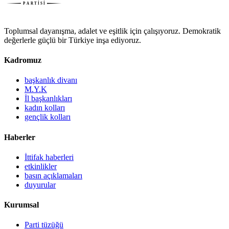
Toplumsal dayanışma, adalet ve eşitlik için çalışıyoruz. Demokratik
değerlerle güçlü bir Türkiye inşa ediyoruz.
Kadromuz
başkanlık divanı
M.Y.K
İl başkanlıkları
kadın kolları
gençlik kolları
Haberler
İttifak haberleri
etkinlikler
basın açıklamaları
duyurular
Kurumsal
Parti tüzüğü