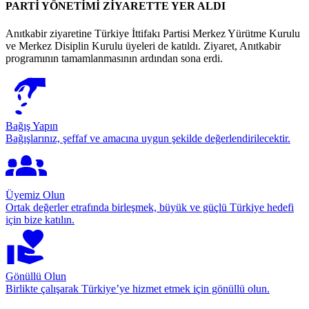
PARTİ YÖNETİMİ ZİYARETTE YER ALDI
Anıtkabir ziyaretine Türkiye İttifakı Partisi Merkez Yürütme Kurulu
ve Merkez Disiplin Kurulu üyeleri de katıldı. Ziyaret, Anıtkabir
programının tamamlanmasının ardından sona erdi.
Bağış Yapın
Bağışlarınız, şeffaf ve amacına uygun şekilde değerlendirilecektir.
Üyemiz Olun
Ortak değerler etrafında birleşmek, büyük ve güçlü Türkiye hedefi
için bize katılın.
Gönüllü Olun
Birlikte çalışarak Türkiye’ye hizmet etmek için gönüllü olun.