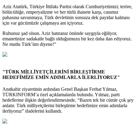
Aziz Atatürk, Türkiye İttifakı Partisi olarak Cumhuriyetimizi; teröre,
bölücülüğe, emperyalizme ve her türlü ihanete karşı, canımız
pahasına savunmaya, Türk devletinin sonsuza dek payidar kalması
için var gücümüzle çalışmaya ant içiyoruz.
Ruhunuz şad olsun. Aziz hatıranız önünde saygıyla eğiliyor,
emanetinize sadakatle bağlı olduğumuzu bir kez daha ilan ediyoruz.
Ne mutlu Türk’üm diyene!”
"TÜRK MİLLİYETÇİLERİNİ BİRLEŞTİRME
HEDEFİMİZE EMİN ADIMLARLA İLERLİYORUZ"
Anıtkabir ziyaretinin ardından Genel Başkan Ferhat Yılmaz,
TÜRKINFORM’a özel açıklamalarda bulundu. Yılmaz, parti
hedeflerine ilişkin değerlendirmesinde, “Bazen tek bir cümle çok şey
anlatır. Türk milliyetçilerini birleştirme hedefimize emin adımlarla
ilerliyoruz” ifadelerini kullandı.