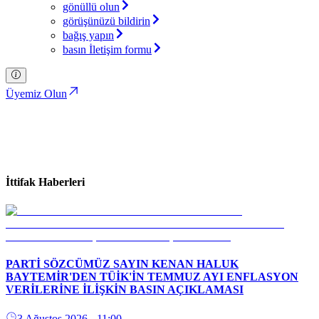
gönüllü olun
görüşünüzü bildirin
bağış yapın
basın İletişim formu
Üyemiz Olun
İttifak Haberleri
Türkiye İttifakı Partisi
İttifak Haberleri
PARTİ SÖZCÜMÜZ SAYIN KENAN HALUK
BAYTEMİR'DEN TÜİK'İN TEMMUZ AYI ENFLASYON
VERİLERİNE İLİŞKİN BASIN AÇIKLAMASI
3 Ağustos 2026
- 11:00