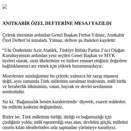
ANITKABİR ÖZEL DEFTERİNE MESAJ YAZILDI
Çelenk töreninin ardından Genel Başkan Ferhat Yılmaz, Anıtkabir
Özel Defteri’ni imzaladı. Yılmaz, deftere şu ifadeleri kaydetti:
“Ulu Önderimiz Aziz Atatürk, Türkiye İttifakı Partisi 2’nci Olağan
Kurultayımızın ardından yeni seçilen Genel Başkan ve MYK
üyeleri olarak, sizin ilkelerinize ve bizlere emanet ettiğiniz değerlere
bağlılıklarımızı arz etmek için yüksek huzurunuzdayız.
Mozolenize sunduğumuz bu çelenk; yalnızca bir saygı nişanesi
değil, aynı zamanda Türk milletinin sarsılmaz iradesinin, milli birlik
ve beraberlik ülküsünün, vatan, bayrak ve devlet sevdasının
sembolüdür.
Siz ki, ‘Bağımsızlık benim karakterimdir’ diyerek, esareti reddeden
bir milletin kaderini değiştirdiniz.
Bizler ise, Türk milletinin birliği, dirliği ve bağımsızlığı için
çizdiğiniz yolda; milli egemenliği esas alan, devletini güçlü, milletini
onurlu kılan ideallerinden asla sapmadan yürümeye kararlıyız.