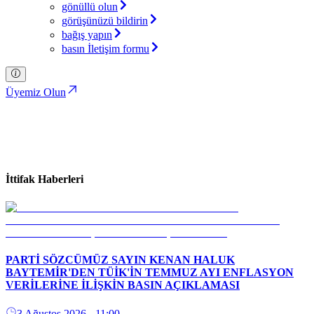
gönüllü olun
görüşünüzü bildirin
bağış yapın
basın İletişim formu
Üyemiz Olun
İttifak Haberleri
Türkiye İttifakı Partisi
İttifak Haberleri
PARTİ SÖZCÜMÜZ SAYIN KENAN HALUK
BAYTEMİR'DEN TÜİK'İN TEMMUZ AYI ENFLASYON
VERİLERİNE İLİŞKİN BASIN AÇIKLAMASI
3 Ağustos 2026
- 11:00