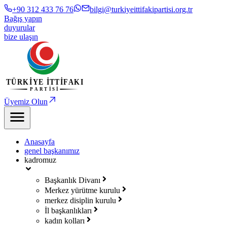
+90 312 433 76 76
bilgi@turkiyeittifakipartisi.org.tr
Bağış yapın
duyurular
bize ulaşın
Üyemiz Olun
Anasayfa
genel başkanımız
kadromuz
Başkanlık Divanı
Merkez yürütme kurulu
merkez disiplin kurulu
İl başkanlıkları
kadın kolları