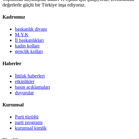
değerlerle güçlü bir Türkiye inşa ediyoruz.
Kadromuz
başkanlık divanı
M.Y.K
İl başkanlıkları
kadın kolları
gençlik kolları
Haberler
İttifak haberleri
etkinlikler
basın açıklamaları
duyurular
Kurumsal
Parti tüzüğü
parti programı
kurumsal kimlik