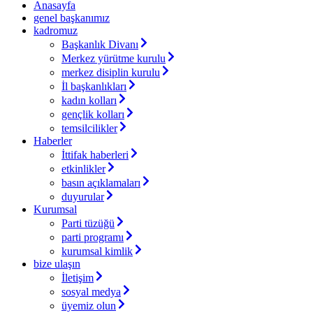
Anasayfa
genel başkanımız
kadromuz
Başkanlık Divanı
Merkez yürütme kurulu
merkez disiplin kurulu
İl başkanlıkları
kadın kolları
gençlik kolları
temsilcilikler
Haberler
İttifak haberleri
etkinlikler
basın açıklamaları
duyurular
Kurumsal
Parti tüzüğü
parti programı
kurumsal kimlik
bize ulaşın
İletişim
sosyal medya
üyemiz olun