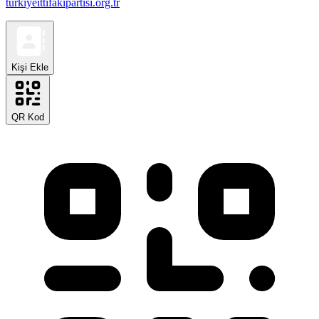
turkiyeittifakipartisi.org.tr
Kişi Ekle
QR Kod