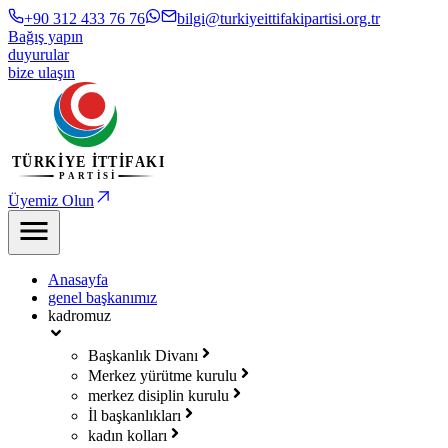
+90 312 433 76 76
bilgi@turkiyeittifakipartisi.org.tr
Bağış yapın
duyurular
bize ulaşın
Üyemiz Olun
Anasayfa
genel başkanımız
kadromuz
Başkanlık Divanı
Merkez yürütme kurulu
merkez disiplin kurulu
İl başkanlıkları
kadın kolları