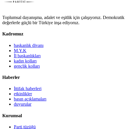
Toplumsal dayanışma, adalet ve eşitlik için çalışıyoruz. Demokratik
değerlerle güçlü bir Türkiye inşa ediyoruz.
Kadromuz
başkanlık divanı
M.Y.K
İl başkanlıkları
kadın kolları
gençlik kolları
Haberler
İttifak haberleri
etkinlikler
basın açıklamaları
duyurular
Kurumsal
Parti tüzüğü