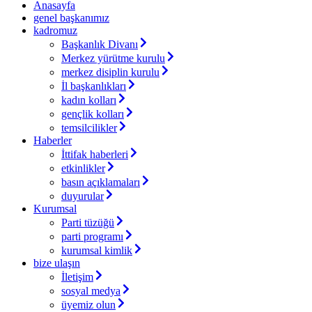
Anasayfa
genel başkanımız
kadromuz
Başkanlık Divanı
Merkez yürütme kurulu
merkez disiplin kurulu
İl başkanlıkları
kadın kolları
gençlik kolları
temsilcilikler
Haberler
İttifak haberleri
etkinlikler
basın açıklamaları
duyurular
Kurumsal
Parti tüzüğü
parti programı
kurumsal kimlik
bize ulaşın
İletişim
sosyal medya
üyemiz olun